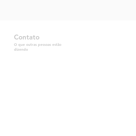
Contato
O que outras pessoas estão
dizendo
Global
África
Austrália
orte
Brasil
Canadá
Colômbia
Europa
Egua
Malásia
México
Países Baixos
Nova Zelândia
Papua Nova Guiné
Filipinas
Sudeste da Ásia