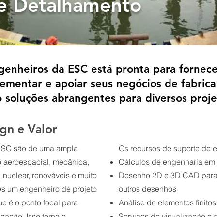
 e Detalhamento
genheiros da ESC está pronta para fornecer
mentar e apoiar seus negócios de fabrica
 soluções abrangentes para diversos proje
gn e Valor
 ESC são de uma ampla
Os recursos de suporte de 
o aeroespacial, mecânica,
Cálculos de engenharia em
s, nuclear, renováveis e muito
Desenho 2D e 3D CAD para l
es um engenheiro de projeto
outros desenhos
e é o ponto focal para
Análise de elementos finitos
cação. Isso torna o
Serviços de visualização e